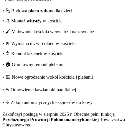
• 🛝 Budowa
placu zabaw
dla dzieci
• 🎨 Montaż
witraży
w kościele
• 🖌️ Malowanie kościoła wewnątrz i na zewnątrz
• 🚪 Wymiana drzwi i okien w kościele
• 🚿 Remont łazienek w kościele
• 🏠 Gruntowny remont plebanii
• 🏗️ Nowe ogrodzenie wokół kościoła i plebanii
• ☕ Odnowienie kawiarenki parafialnej
• ☕ Zakup automatycznych ekspresów do kawy
Zakończył posługę w sierpniu 2025 r. Obecnie pełni funkcję
Przełożonego Prowincji Północnoamerykańskiej
Towarzystwa
Chrystusowego.