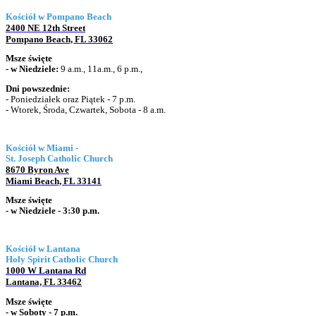
Kościół w Pompano Beach
2400 NE 12th Street
Pompano Beach, FL 33062
Msze święte
- w
Niedziele:
9 a.m., 11a.m., 6 p.m.,
Dni powszednie:
- Poniedziałek oraz Piątek
- 7 p.m.
- Wtorek, Środa, Czwartek, Sobota - 8 a.m.
Kościół w Miami -
St. Joseph Catholic Church
8670 Byron Ave
Miami Beach, FL 33141
Msze święte
- w Niedziele - 3:30 p.m.
Kościół w Lantana
Holy Spirit Catholic Church
1000 W Lantana Rd
Lantana, FL 33462
Msze święte
- w Soboty - 7 p.m.