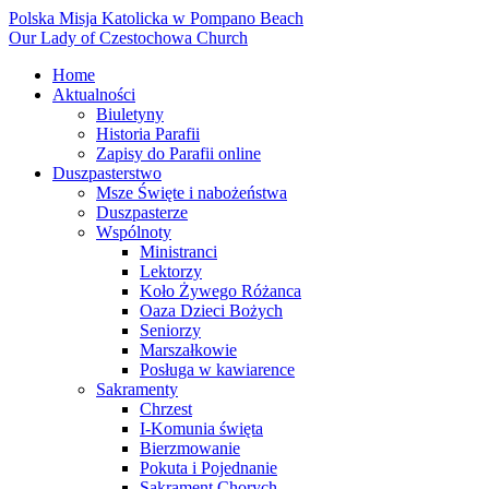
Polska Misja Katolicka w Pompano Beach
Our Lady of Czestochowa Church
Home
Aktualności
Biuletyny
Historia Parafii
Zapisy do Parafii online
Duszpasterstwo
Msze Święte i nabożeństwa
Duszpasterze
Wspólnoty
Ministranci
Lektorzy
Koło Żywego Różanca
Oaza Dzieci Bożych
Seniorzy
Marszałkowie
Posługa w kawiarence
Sakramenty
Chrzest
I-Komunia święta
Bierzmowanie
Pokuta i Pojednanie
Sakrament Chorych