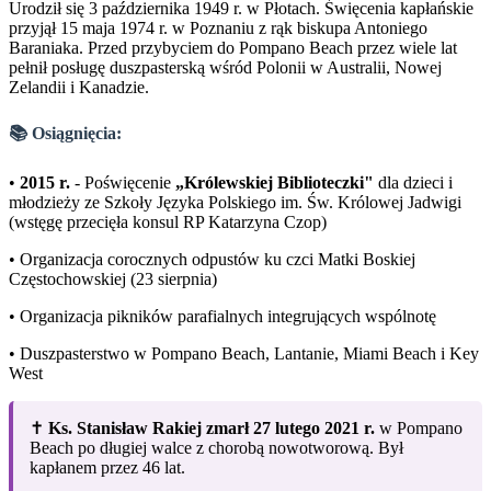
Urodził się 3 października 1949 r. w Płotach. Święcenia kapłańskie
przyjął 15 maja 1974 r. w Poznaniu z rąk biskupa Antoniego
Baraniaka. Przed przybyciem do Pompano Beach przez wiele lat
pełnił posługę duszpasterską wśród Polonii w Australii, Nowej
Zelandii i Kanadzie.
📚 Osiągnięcia:
•
2015 r.
- Poświęcenie
„Królewskiej Biblioteczki"
dla dzieci i
młodzieży ze Szkoły Języka Polskiego im. Św. Królowej Jadwigi
(wstęgę przecięła konsul RP Katarzyna Czop)
• Organizacja corocznych odpustów ku czci Matki Boskiej
Częstochowskiej (23 sierpnia)
• Organizacja pikników parafialnych integrujących wspólnotę
• Duszpasterstwo w Pompano Beach, Lantanie, Miami Beach i Key
West
✝️
Ks. Stanisław Rakiej zmarł 27 lutego 2021 r.
w Pompano
Beach po długiej walce z chorobą nowotworową. Był
kapłanem przez 46 lat.