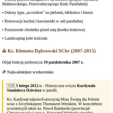
Malinowskiego, Przewodniczącego Rady Parafialnej)
• Osłony typu „accordion" na plebanii, bibliotece i biurze
• Renowacja kuchni i kawiarenki w sali parafialnej
• Poszerzenie chodnika przed salą (kostka brukowa)
• Landscaping koło kościoła
⛪ Ks. Klemens Dąbrowski SChr (2007-2015)
Objął funkcję proboszcza
19 października 2007 r.
🎉 Najważniejsze wydarzenia:
🇻🇦
5 lutego 2012 r.
- Historyczna wizyta
Kardynała
Stanisława Dziwisza
w parafii.
Ks. Kardynał odprawił uroczystą Mszę Świętą dla Polonii
wraz z Arcybiskupem Thomasem Wenskim. W koncelebrze
uczestniczyli także ks. Paweł Bandurski (prowincjał
Chrystusowców) oraz o. Krzysztof Wieliczko (paulin).