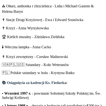
⛪ Ołtarz, ambonka i chrzcielnica - Lidia i Michael Gastom &
Helena Buryn
✝️ Stacje Drogi Krzyżowej - Ewa i Edward Sosnówka
✝️ Krzyż - Anna Wyrzykowska
🏆 Kielich mszalny - Zdzisława Zielińska
🕯️ Wieczna lampka - Anna Cacko
✝️ Krzyż zewnętrzny - Czesław Malinowski
🇻🇦🇵🇱🇺🇸 Sztandary - Koło Weteranów
🇵🇱 Polskie sztandary w holu - Krystyna Batko
📚 Osiągnięcia za kadencji Ks. Fiedurka:
•
Wrzesień 1997 r.
- powstanie Sobotniej Szkoły Polskiej im. Św.
Jadwigi Królowej
•
1 lutego 1998 r.
- decyzja o budowie sali parafialnej (~$200 tys.)