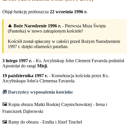
Objął funkcję proboszcza
22 września 1996 r.
🎄
Boże Narodzenie 1996 r.
- Pierwsza Msza Święta
(Pasterka) w nowo zakupionym kościele!
Kościół został spłacony w całości przed Bożym Narodzeniem
1997 r. dzięki ofiarności parafian.
3 lutego 1997 r.
- Ks. Arcybiskup John Clement Favarola podniósł
Apostolat do rangi
Misji
.
19 października 1997 r.
- Konsekracja kościoła przez Ks.
Arcybiskupa John'a Clemensa Favarola.
🎁 Darczyńcy wyposażenia kościoła:
🖼️ Kopia obrazu Matki Boskiej Częstochowskiej - Irena i
Franciszek Dąbrowski
🖼️ Ramy do obrazu - Emilia i Józef Truchel