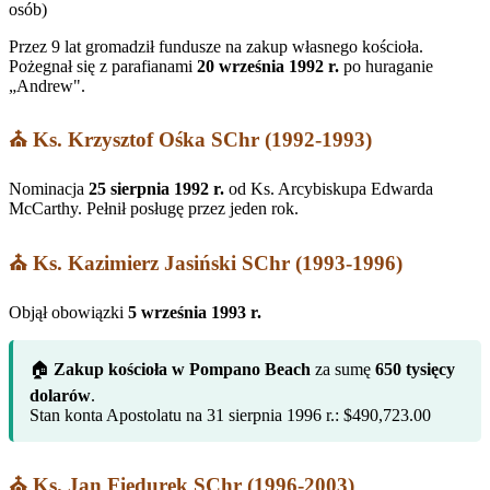
osób)
Przez 9 lat gromadził fundusze na zakup własnego kościoła.
Pożegnał się z parafianami
20 września 1992 r.
po huraganie
„Andrew".
⛪ Ks. Krzysztof Ośka SChr (1992-1993)
Nominacja
25 sierpnia 1992 r.
od Ks. Arcybiskupa Edwarda
McCarthy. Pełnił posługę przez jeden rok.
⛪ Ks. Kazimierz Jasiński SChr (1993-1996)
Objął obowiązki
5 września 1993 r.
🏠
Zakup kościoła w Pompano Beach
za sumę
650 tysięcy
dolarów
.
Stan konta Apostolatu na 31 sierpnia 1996 r.: $490,723.00
⛪ Ks. Jan Fiedurek SChr (1996-2003)